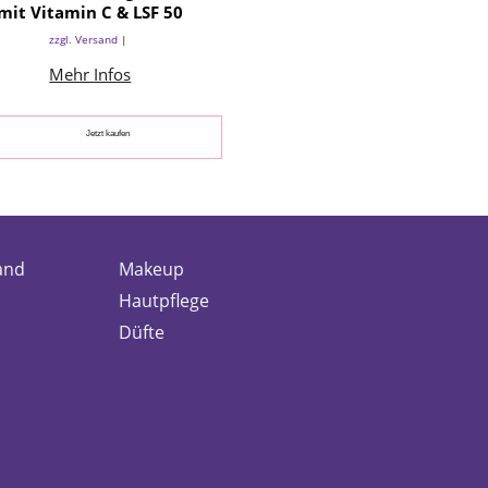
mit Vitamin C & LSF 50
zzgl. Versand
Mehr Infos
Jetzt kaufen
and
Makeup
Hautpflege
Düfte