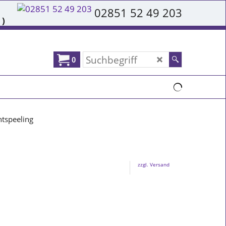
02851 52 49 203
 )
0
tspeeling
zzgl. Versand