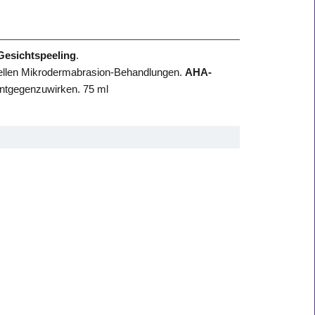
esichtspeeling
.
ionellen Mikrodermabrasion-Behandlungen.
AHA-
entgegenzuwirken. 75 ml