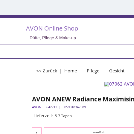
AVON Online Shop
– Düfte, Pflege & Make-up
<< Zurück
|
Home
Pflege
Gesicht
AVON ANEW Radiance Maximising
AVON
642712
5059018347589
Lieferzeit:
5-7 Tagen
In den Korb