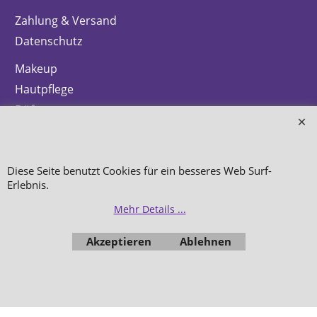
Zahlung & Versand
Datenschutz
Makeup
Hautpflege
Düfte
Bestellung widerrufen
Diese Seite benutzt Cookies für ein besseres Web Surf-
Erlebnis.
Mehr Details ...
WebShop erstellt mit
ShopFactory Shop
Software.
Akzeptieren
Ablehnen