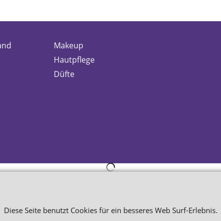
and
Makeup
Hautpflege
Düfte
WebShop erstellt mit
ShopFactory Shop
Software.
Diese Seite benutzt Cookies für ein besseres Web Surf-Erlebnis.