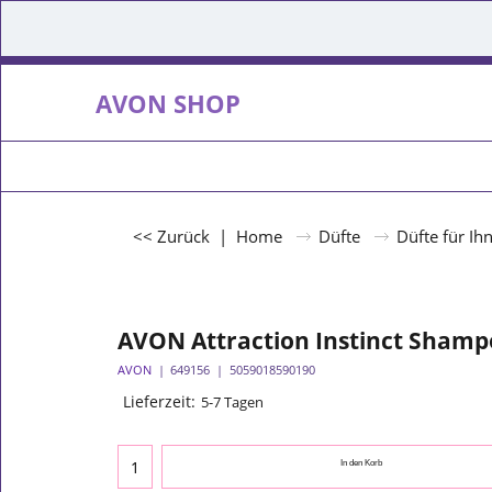
AVON SHOP
<< Zurück
|
Home
Düfte
Düfte für Ih
AVON Attraction Instinct Shamp
AVON
649156
5059018590190
Lieferzeit:
5-7 Tagen
In den Korb