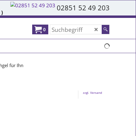
02851 52 49 203
 )
0
gel für Ihn
zzgl. Versand