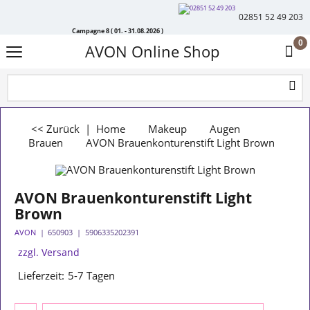
02851 52 49 203
Campagne 8 ( 01. - 31.08.2026 )
0
AVON Online Shop
<< Zurück
|
Home
Makeup
Augen
Brauen
AVON Brauenkonturenstift Light Brown
AVON Brauenkonturenstift Light
Brown
AVON
650903
5906335202391
zzgl. Versand
Lieferzeit:
5-7 Tagen