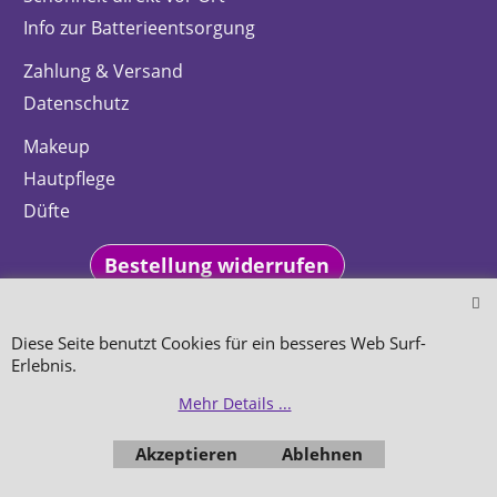
Info zur Batterieentsorgung
Zahlung & Versand
Datenschutz
Makeup
Hautpflege
Düfte
Bestellung widerrufen
Diese Seite benutzt Cookies für ein besseres Web Surf-
Erlebnis.
WebShop erstellt mit
Mehr Details ...
ShopFactory Shop
Software.
Akzeptieren
Ablehnen