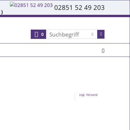
02851 52 49 203
 )
0
zzgl. Versand