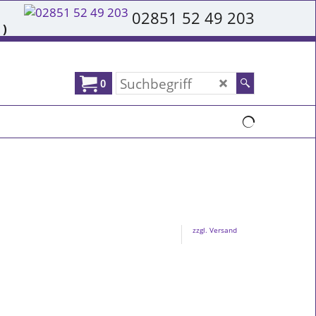
02851 52 49 203
 )
0
zzgl. Versand