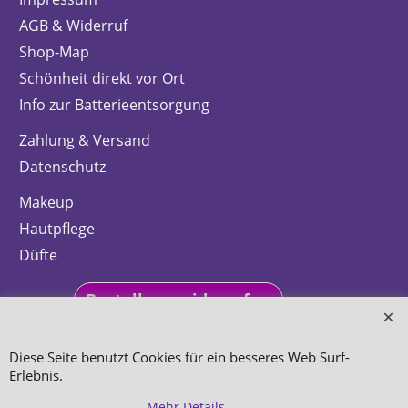
AGB & Widerruf
Shop-Map
Schönheit direkt vor Ort
Info zur Batterieentsorgung
Zahlung & Versand
Datenschutz
Makeup
Hautpflege
Düfte
Bestellung widerrufen
Diese Seite benutzt Cookies für ein besseres Web Surf-
Erlebnis.
WebShop erstellt mit
Mehr Details ...