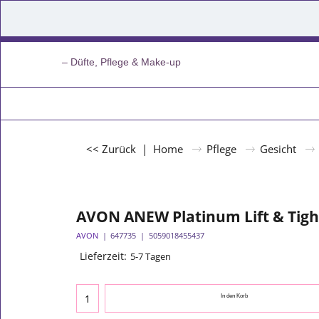
– Düfte, Pflege & Make-up
<< Zurück
|
Home
Pflege
Gesicht
AVON ANEW Platinum Lift & Tigh
AVON
647735
5059018455437
Lieferzeit:
5-7 Tagen
In den Korb