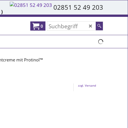
02851 52 49 203
 )
0
htcreme mit Protinol™
zzgl. Versand