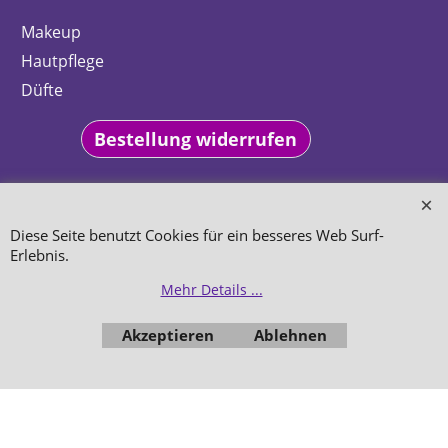
Makeup
Hautpflege
Düfte
Bestellung widerrufen
Diese Seite benutzt Cookies für ein besseres Web Surf-
Erlebnis.
WebShop erstellt mit
ShopFactory Shop
Mehr Details ...
Software.
Akzeptieren
Ablehnen